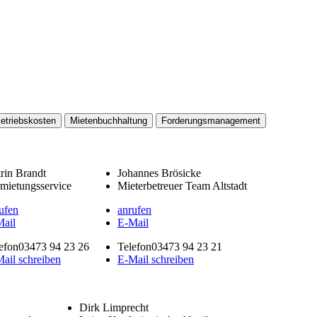
etriebskosten
Mietenbuchhaltung
Forderungsmanagement
rin Brandt
Johannes Brösicke
mietungsservice
Mieterbetreuer Team Altstadt
ufen
anrufen
ail
E-Mail
efon
03473 94 23 26
Telefon
03473 94 23 21
ail schreiben
E-Mail schreiben
Dirk Limprecht