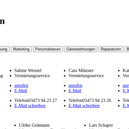
en
euung
Marketing
Personalwesen
Gästewohnungen
Reparaturen
B
Sabine Wenzel
Cara Mützner
Kat
ng
Vermietungsservice
Vermietungsservice
Ver
anrufen
anrufen
anr
E-Mail
E-Mail
E-M
Telefon
03473 94 23 27
Telefon
03473 94 23 26
Tel
E-Mail schreiben
E-Mail schreiben
E-M
Ulrike Geitmann
Lars Schaper