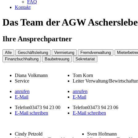
FAQ
Kontakt
Das Team der AGW Aschersleb
Ihre Ansprechpartner
Alle
Geschäftsleitung
Vermietung
Fremdverwaltung
Mieterbetr
Finanzbuchhaltung
Baubetreuung
Sekretariat
Diana Volkmann
Tom Korn
Service
Leiter Verwaltung/Bewirtschaftu
anrufen
anrufen
E-Mail
E-Mail
Telefon
03473 94 23 00
Telefon
03473 94 23 06
E-Mail schreiben
E-Mail schreiben
Cindy Petzold
Sven Hofmann